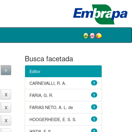
Busca facetada
Editor
CARNEVALLI, R. A.
1
FARIA, G. R.
1
FARIAS NETO, A. L. de
1
HOOGERHEIDE, E. S. S.
1
IKEDA, F. S.
1