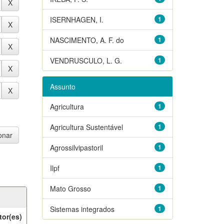
ISERNHAGEN, I.
1
NASCIMENTO, A. F. do
1
VENDRUSCULO, L. G.
1
Assunto
Agricultura
1
Agricultura Sustentável
1
Agrossilvipastoril
1
Ilpf
1
Mato Grosso
1
Sistemas integrados
1
tor(es)