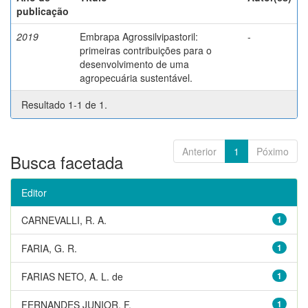
publicação
2019
Embrapa Agrossilvipastoril:
-
primeiras contribuições para o
desenvolvimento de uma
agropecuária sustentável.
Resultado 1-1 de 1.
Anterior
1
Póximo
Busca facetada
Editor
CARNEVALLI, R. A.
1
FARIA, G. R.
1
FARIAS NETO, A. L. de
1
FERNANDES JUNIOR, F.
1