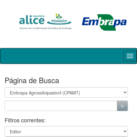
Skip
navigation
Página de Busca
Filtros correntes: