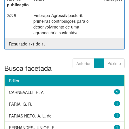
publicação
2019
Embrapa Agrossilvipastoril:
-
primeiras contribuições para o
desenvolvimento de uma
agropecuária sustentável.
Resultado 1-1 de 1.
Anterior
1
Póximo
Busca facetada
Editor
CARNEVALLI, R. A.
1
FARIA, G. R.
1
FARIAS NETO, A. L. de
1
FERNANDES JUNIOR, F.
1