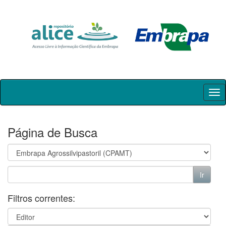
Skip
navigation
Página de Busca
Filtros correntes: