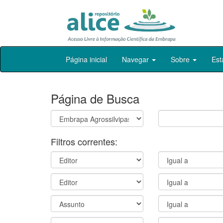
Skip
Página inicial
Navegar
Sobre
Est
navigation
Página de Busca
Filtros correntes: