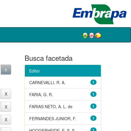
Busca facetada
Editor
CARNEVALLI, R. A.
1
FARIA, G. R.
1
FARIAS NETO, A. L. de
1
FERNANDES JUNIOR, F.
1
HOOGERHEIDE, E. S. S.
1