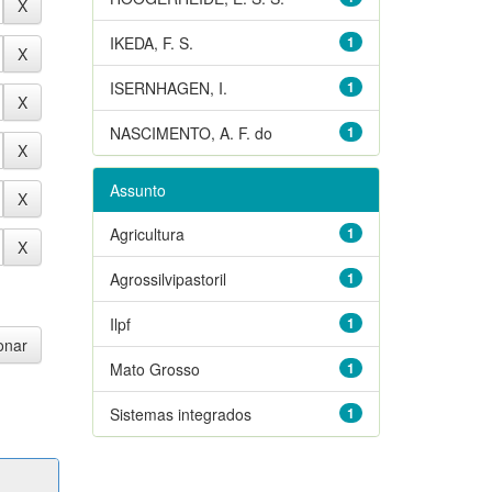
IKEDA, F. S.
1
ISERNHAGEN, I.
1
NASCIMENTO, A. F. do
1
Assunto
Agricultura
1
Agrossilvipastoril
1
Ilpf
1
Mato Grosso
1
Sistemas integrados
1