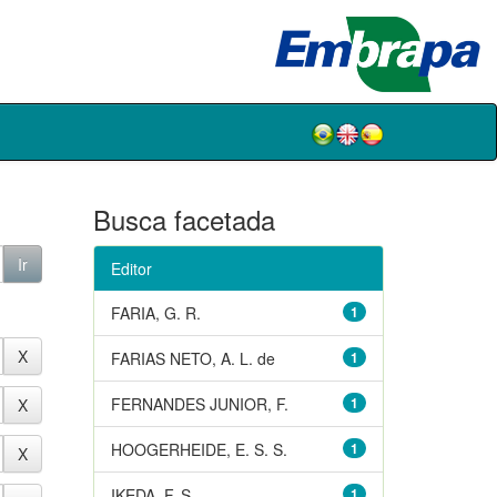
Busca facetada
Editor
FARIA, G. R.
1
FARIAS NETO, A. L. de
1
FERNANDES JUNIOR, F.
1
HOOGERHEIDE, E. S. S.
1
IKEDA, F. S.
1