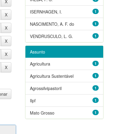
ISERNHAGEN, I.
1
NASCIMENTO, A. F. do
1
VENDRUSCULO, L. G.
1
Assunto
Agricultura
1
Agricultura Sustentável
1
Agrossilvipastoril
1
Ilpf
1
Mato Grosso
1