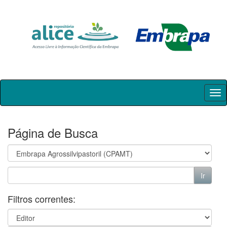
Skip
navigation
Página de Busca
Filtros correntes: