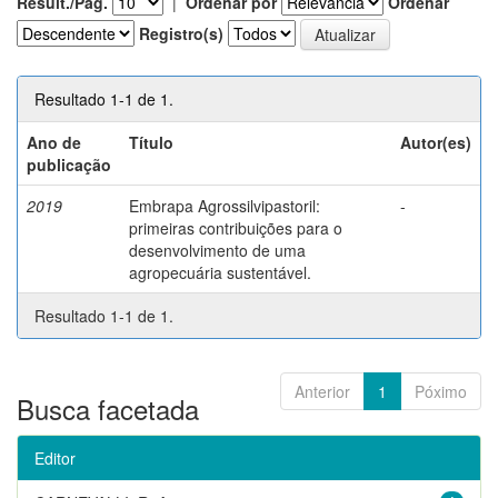
Result./Pág.
|
Ordenar por
Ordenar
Registro(s)
Resultado 1-1 de 1.
Ano de
Título
Autor(es)
publicação
2019
Embrapa Agrossilvipastoril:
-
primeiras contribuições para o
desenvolvimento de uma
agropecuária sustentável.
Resultado 1-1 de 1.
Anterior
1
Póximo
Busca facetada
Editor