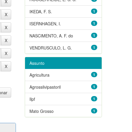
IKEDA, F. S.
1
ISERNHAGEN, I.
1
NASCIMENTO, A. F. do
1
VENDRUSCULO, L. G.
1
Assunto
Agricultura
1
Agrossilvipastoril
1
Ilpf
1
Mato Grosso
1