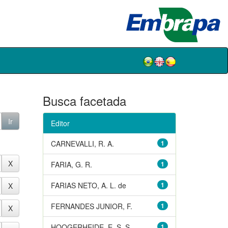
Busca facetada
Editor
CARNEVALLI, R. A.
1
FARIA, G. R.
1
FARIAS NETO, A. L. de
1
FERNANDES JUNIOR, F.
1
HOOGERHEIDE, E. S. S.
1