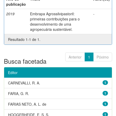
publicação
2019
Embrapa Agrossilvipastoril:
-
primeiras contribuições para o
desenvolvimento de uma
agropecuária sustentável.
Resultado 1-1 de 1.
Anterior
1
Póximo
Busca facetada
Editor
CARNEVALLI, R. A.
1
FARIA, G. R.
1
FARIAS NETO, A. L. de
1
HOOGERHEIDE, E. S. S.
1