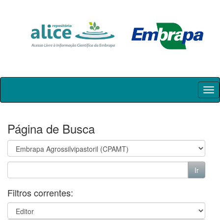
Skip
navigation
Página de Busca
Filtros correntes: