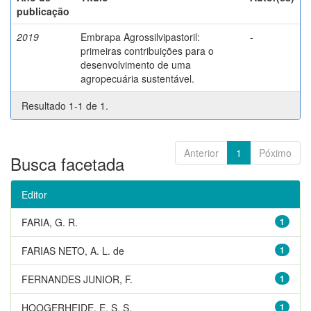
publicação
2019
Embrapa Agrossilvipastoril:
-
primeiras contribuições para o
desenvolvimento de uma
agropecuária sustentável.
Resultado 1-1 de 1.
Anterior
1
Póximo
Busca facetada
Editor
FARIA, G. R.
1
FARIAS NETO, A. L. de
1
FERNANDES JUNIOR, F.
1
HOOGERHEIDE, E. S. S.
1