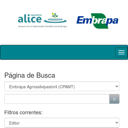
Skip
navigation
Página de Busca
Filtros correntes: