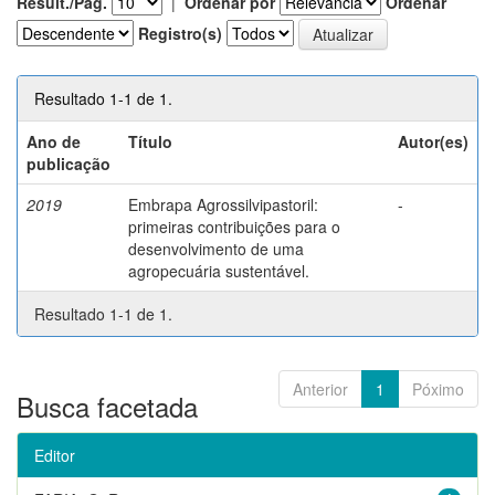
Result./Pág.
|
Ordenar por
Ordenar
Registro(s)
Resultado 1-1 de 1.
Ano de
Título
Autor(es)
publicação
2019
Embrapa Agrossilvipastoril:
-
primeiras contribuições para o
desenvolvimento de uma
agropecuária sustentável.
Resultado 1-1 de 1.
Anterior
1
Póximo
Busca facetada
Editor