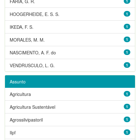
FARIA, G. R.
1
HOOGERHEIDE, E. S. S.
1
IKEDA, F. S.
1
MORALES, M. M.
1
NASCIMENTO, A. F. do
1
VENDRUSCULO, L. G.
1
Assunto
Agricultura
1
Agricultura Sustentável
1
Agrossilvipastoril
1
Ilpf
1