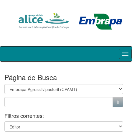
Skip
navigation
Página de Busca
Filtros correntes: