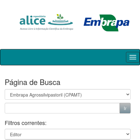
Skip
navigation
Página de Busca
Filtros correntes: