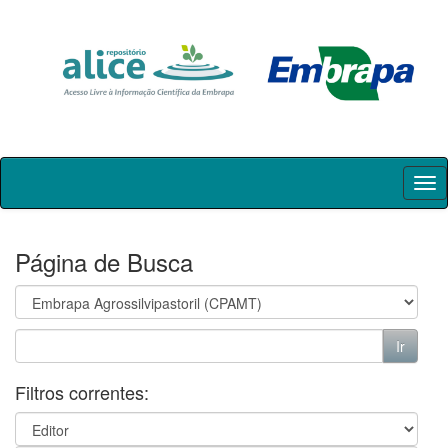
Skip
navigation
Página de Busca
Filtros correntes: