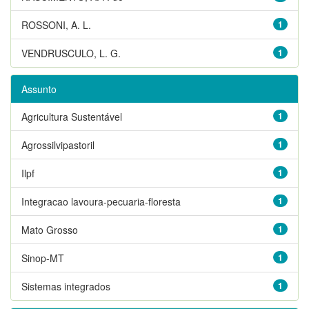
ROSSONI, A. L.
1
VENDRUSCULO, L. G.
1
Assunto
Agricultura Sustentável
1
Agrossilvipastoril
1
Ilpf
1
Integracao lavoura-pecuaria-floresta
1
Mato Grosso
1
Sinop-MT
1
Sistemas integrados
1