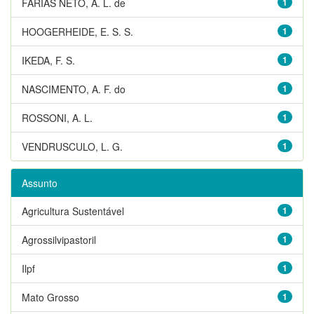
FARIAS NETO, A. L. de
1
HOOGERHEIDE, E. S. S.
1
IKEDA, F. S.
1
NASCIMENTO, A. F. do
1
ROSSONI, A. L.
1
VENDRUSCULO, L. G.
1
Assunto
Agricultura Sustentável
1
Agrossilvipastoril
1
Ilpf
1
Mato Grosso
1