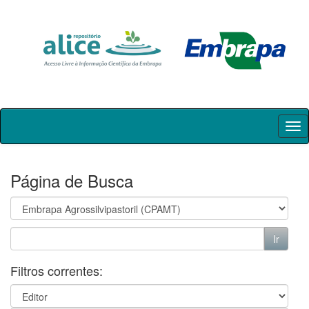
Skip
navigation
Página de Busca
Filtros correntes: