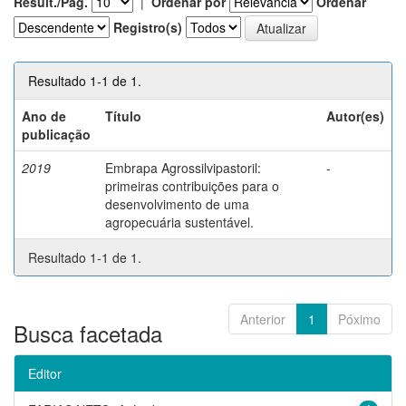
Result./Pág.
|
Ordenar por
Ordenar
Registro(s)
Resultado 1-1 de 1.
Ano de
Título
Autor(es)
publicação
2019
Embrapa Agrossilvipastoril:
-
primeiras contribuições para o
desenvolvimento de uma
agropecuária sustentável.
Resultado 1-1 de 1.
Anterior
1
Póximo
Busca facetada
Editor