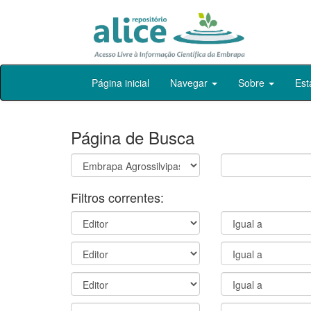
Skip
Página inicial
Navegar
Sobre
Est
navigation
Página de Busca
Filtros correntes: