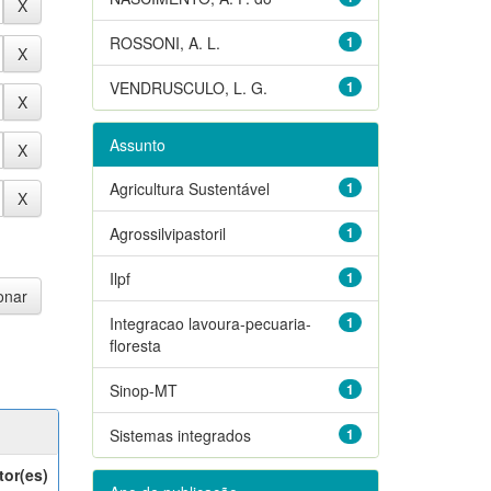
ROSSONI, A. L.
1
VENDRUSCULO, L. G.
1
Assunto
Agricultura Sustentável
1
Agrossilvipastoril
1
Ilpf
1
Integracao lavoura-pecuaria-
1
floresta
Sinop-MT
1
Sistemas integrados
1
tor(es)