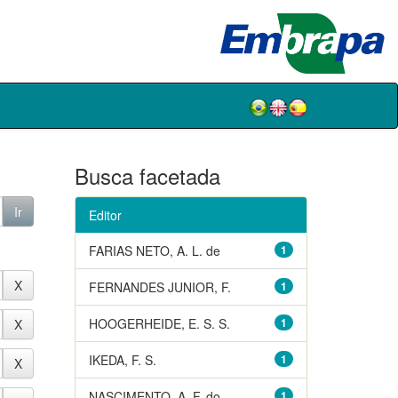
Busca facetada
Editor
FARIAS NETO, A. L. de
1
FERNANDES JUNIOR, F.
1
HOOGERHEIDE, E. S. S.
1
IKEDA, F. S.
1
NASCIMENTO, A. F. do
1