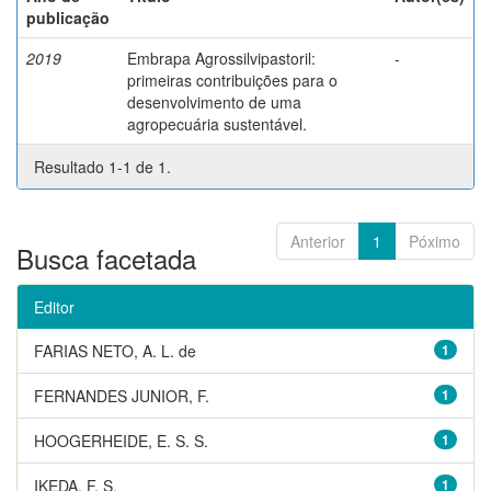
publicação
2019
Embrapa Agrossilvipastoril:
-
primeiras contribuições para o
desenvolvimento de uma
agropecuária sustentável.
Resultado 1-1 de 1.
Anterior
1
Póximo
Busca facetada
Editor
FARIAS NETO, A. L. de
1
FERNANDES JUNIOR, F.
1
HOOGERHEIDE, E. S. S.
1
IKEDA, F. S.
1