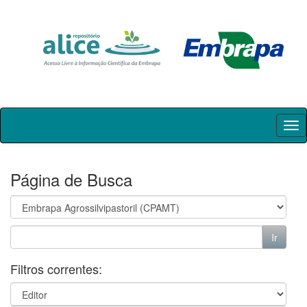
Skip
navigation
Página de Busca
Filtros correntes: