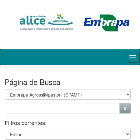
Skip
navigation
Página de Busca
Filtros correntes: