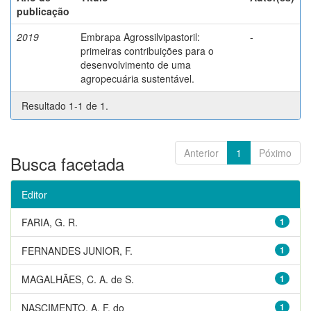
publicação
2019
Embrapa Agrossilvipastoril:
-
primeiras contribuições para o
desenvolvimento de uma
agropecuária sustentável.
Resultado 1-1 de 1.
Anterior
1
Póximo
Busca facetada
Editor
FARIA, G. R.
1
FERNANDES JUNIOR, F.
1
MAGALHÃES, C. A. de S.
1
NASCIMENTO, A. F. do
1