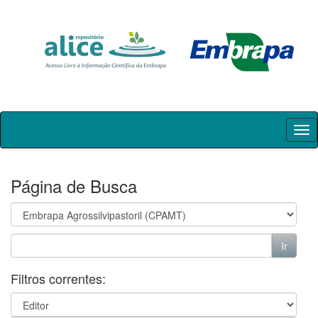
Skip
navigation
Página de Busca
Filtros correntes: