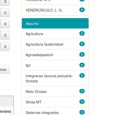
VENDRUSCULO, L. G.
1
Assunto
Agricultura
1
Agricultura Sustentável
1
Agrossilvipastoril
1
Ilpf
1
Integracao lavoura-pecuaria-
1
floresta
Mato Grosso
1
Sinop-MT
1
tor(es)
Sistemas integrados
1