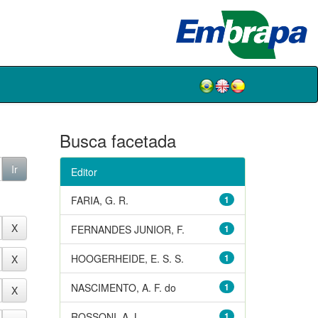
Busca facetada
Editor
FARIA, G. R.
1
FERNANDES JUNIOR, F.
1
HOOGERHEIDE, E. S. S.
1
NASCIMENTO, A. F. do
1
ROSSONI, A. L.
1