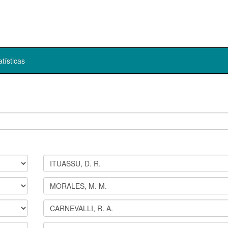
atísticas