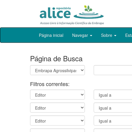
Skip
Página inicial
Navegar
Sobre
Est
navigation
Página de Busca
Filtros correntes: