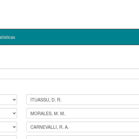
atísticas