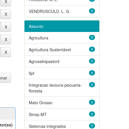
VENDRUSCULO, L. G.
1
Assunto
Agricultura
1
Agricultura Sustentável
1
Agrossilvipastoril
1
Ilpf
1
Integracao lavoura-pecuaria-
1
floresta
Mato Grosso
1
Sinop-MT
1
tor(es)
Sistemas integrados
1