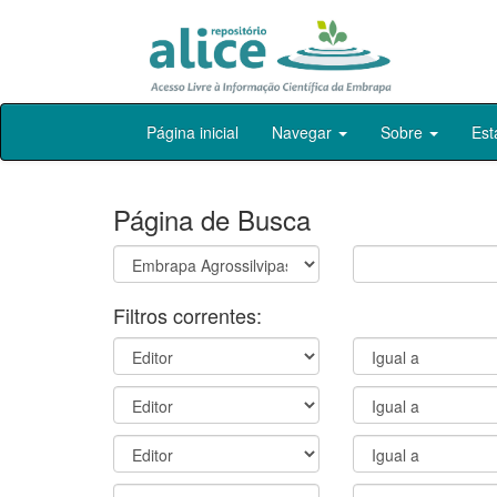
Skip
Página inicial
Navegar
Sobre
Est
navigation
Página de Busca
Filtros correntes: