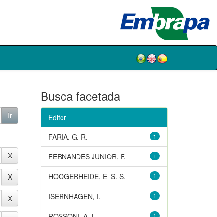
Busca facetada
Editor
FARIA, G. R.
1
FERNANDES JUNIOR, F.
1
HOOGERHEIDE, E. S. S.
1
ISERNHAGEN, I.
1
ROSSONI, A. L.
1