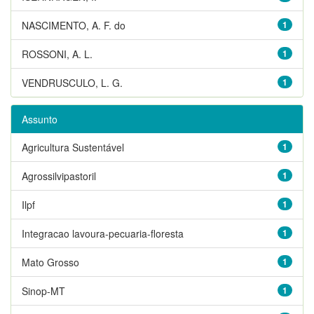
NASCIMENTO, A. F. do
1
ROSSONI, A. L.
1
VENDRUSCULO, L. G.
1
Assunto
Agricultura Sustentável
1
Agrossilvipastoril
1
Ilpf
1
Integracao lavoura-pecuaria-floresta
1
Mato Grosso
1
Sinop-MT
1