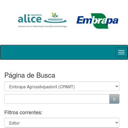
Skip
navigation
Página de Busca
Filtros correntes: