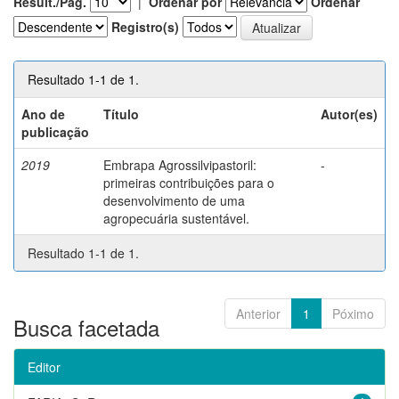
Result./Pág.
|
Ordenar por
Ordenar
Registro(s)
Resultado 1-1 de 1.
Ano de
Título
Autor(es)
publicação
2019
Embrapa Agrossilvipastoril:
-
primeiras contribuições para o
desenvolvimento de uma
agropecuária sustentável.
Resultado 1-1 de 1.
Anterior
1
Póximo
Busca facetada
Editor