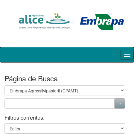
Skip
navigation
Página de Busca
Filtros correntes: