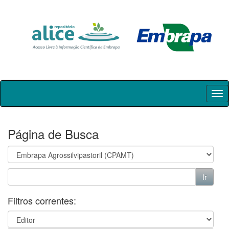
Skip
navigation
Página de Busca
Filtros correntes: