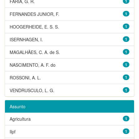
FARIA, G. R.
1
FERNANDES JUNIOR, F.
1
HOOGERHEIDE, E. S. S.
1
ISERNHAGEN, I.
1
MAGALHÃES, C. A. de S.
1
NASCIMENTO, A. F. do
1
ROSSONI, A. L.
1
VENDRUSCULO, L. G.
1
Assunto
Agricultura
1
Ilpf
1