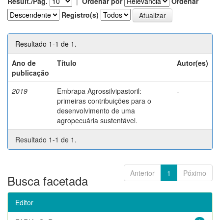
Result./Pág.
|
Ordenar por
Ordenar
Registro(s)
Resultado 1-1 de 1.
Ano de
Título
Autor(es)
publicação
2019
Embrapa Agrossilvipastoril:
-
primeiras contribuições para o
desenvolvimento de uma
agropecuária sustentável.
Resultado 1-1 de 1.
Anterior
1
Póximo
Busca facetada
Editor