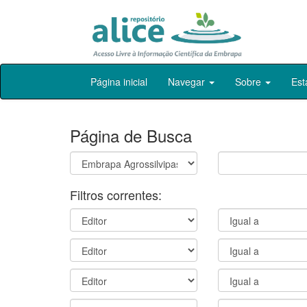
Skip
Página inicial
Navegar
Sobre
Est
navigation
Página de Busca
Filtros correntes: