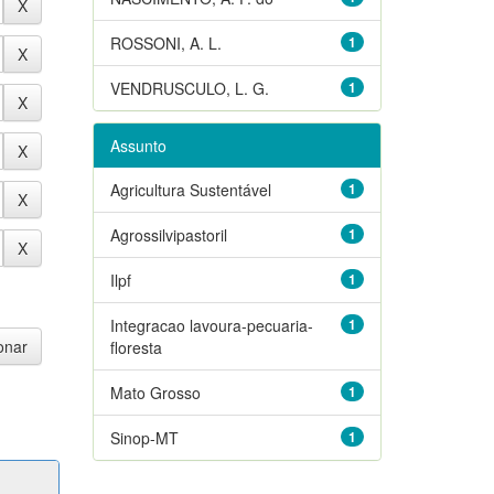
ROSSONI, A. L.
1
VENDRUSCULO, L. G.
1
Assunto
Agricultura Sustentável
1
Agrossilvipastoril
1
Ilpf
1
Integracao lavoura-pecuaria-
1
floresta
Mato Grosso
1
Sinop-MT
1