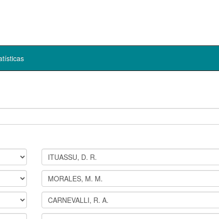
atísticas