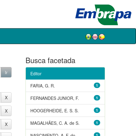
Busca facetada
Editor
FARIA, G. R.
1
FERNANDES JUNIOR, F.
1
HOOGERHEIDE, E. S. S.
1
MAGALHÃES, C. A. de S.
1
NASCIMENTO, A. F. do
1