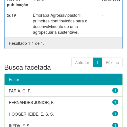
publicação
2019
Embrapa Agrossilvipastoril:
-
primeiras contribuições para o
desenvolvimento de uma
agropecuária sustentável.
Resultado 1-1 de 1.
Anterior
1
Póximo
Busca facetada
Editor
FARIA, G. R.
1
FERNANDES JUNIOR, F.
1
HOOGERHEIDE, E. S. S.
1
IKEDA, F. S.
1