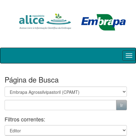
Skip
navigation
Página de Busca
Filtros correntes: