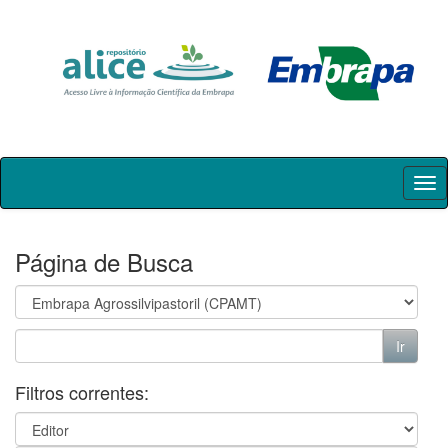
Skip
navigation
Página de Busca
Filtros correntes: