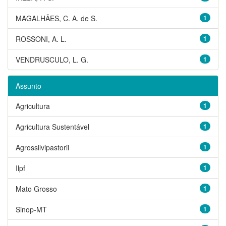
MAGALHÃES, C. A. de S.
1
ROSSONI, A. L.
1
VENDRUSCULO, L. G.
1
Assunto
Agricultura
1
Agricultura Sustentável
1
Agrossilvipastoril
1
Ilpf
1
Mato Grosso
1
Sinop-MT
1