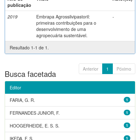
publicação
2019
Embrapa Agrossilvipastoril:
-
primeiras contribuições para o
desenvolvimento de uma
agropecuária sustentável.
Resultado 1-1 de 1.
Anterior
1
Póximo
Busca facetada
Editor
FARIA, G. R.
1
FERNANDES JUNIOR, F.
1
HOOGERHEIDE, E. S. S.
1
IKEDA, F. S.
1