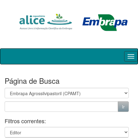
Skip
navigation
Página de Busca
Filtros correntes: