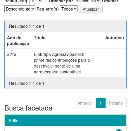
Result./Pág.
|
Ordenar por
Ordenar
Registro(s)
Resultado 1-1 de 1.
Ano de
Título
Autor(es)
publicação
2019
Embrapa Agrossilvipastoril:
-
primeiras contribuições para o
desenvolvimento de uma
agropecuária sustentável.
Resultado 1-1 de 1.
Anterior
1
Póximo
Busca facetada
Editor