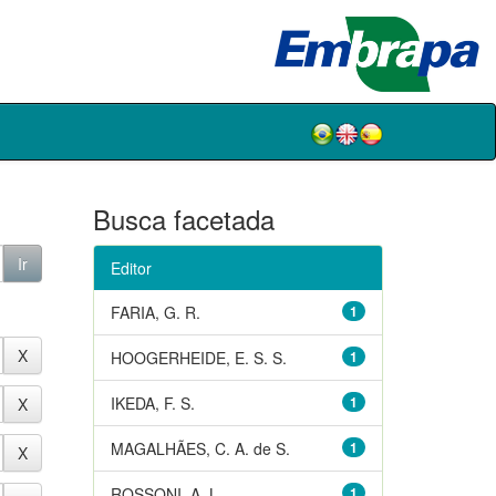
Busca facetada
Editor
FARIA, G. R.
1
HOOGERHEIDE, E. S. S.
1
IKEDA, F. S.
1
MAGALHÃES, C. A. de S.
1
ROSSONI, A. L.
1