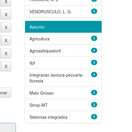
VENDRUSCULO, L. G.
1
Assunto
Agricultura
1
Agrossilvipastoril
1
Ilpf
1
Integracao lavoura-pecuaria-
1
floresta
Mato Grosso
1
Sinop-MT
1
Sistemas integrados
1