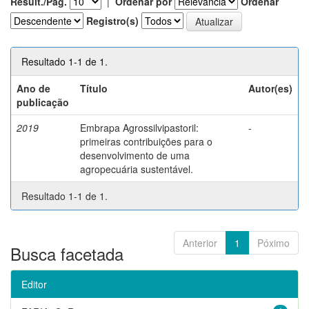
Result./Pág.
|
Ordenar por
Ordenar
Registro(s)
Resultado 1-1 de 1.
Ano de
Título
Autor(es)
publicação
2019
Embrapa Agrossilvipastoril:
-
primeiras contribuições para o
desenvolvimento de uma
agropecuária sustentável.
Resultado 1-1 de 1.
Anterior
1
Póximo
Busca facetada
Editor