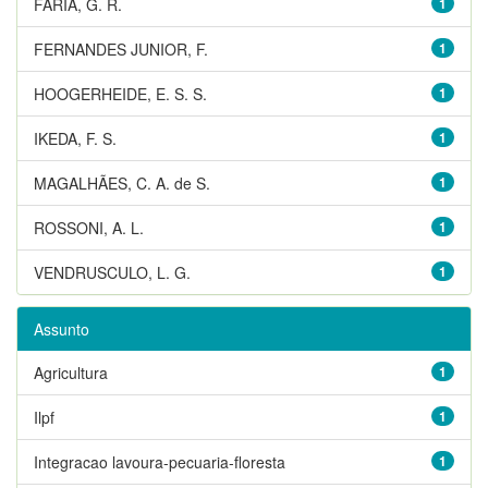
FARIA, G. R.
1
FERNANDES JUNIOR, F.
1
HOOGERHEIDE, E. S. S.
1
IKEDA, F. S.
1
MAGALHÃES, C. A. de S.
1
ROSSONI, A. L.
1
VENDRUSCULO, L. G.
1
Assunto
Agricultura
1
Ilpf
1
Integracao lavoura-pecuaria-floresta
1