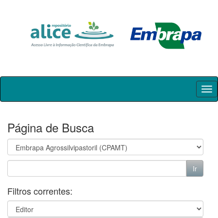
Skip
navigation
Página de Busca
Filtros correntes: