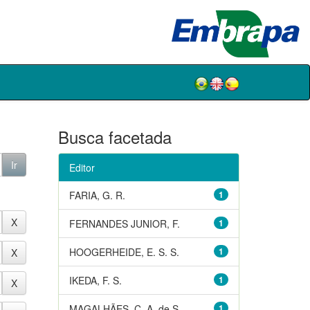
Busca facetada
Editor
FARIA, G. R.
1
FERNANDES JUNIOR, F.
1
HOOGERHEIDE, E. S. S.
1
IKEDA, F. S.
1
MAGALHÃES, C. A. de S.
1