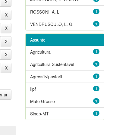
ROSSONI, A. L.
1
VENDRUSCULO, L. G.
1
Assunto
Agricultura
1
Agricultura Sustentável
1
Agrossilvipastoril
1
Ilpf
1
Mato Grosso
1
Sinop-MT
1