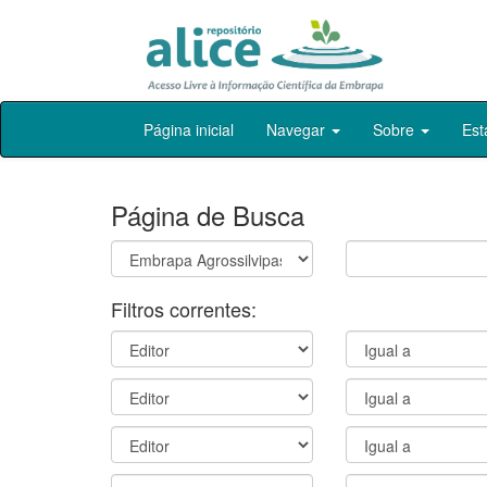
Skip
Página inicial
Navegar
Sobre
Est
navigation
Página de Busca
Filtros correntes: