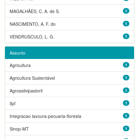
MAGALHÃES, C. A. de S.
1
NASCIMENTO, A. F. do
1
VENDRUSCULO, L. G.
1
Assunto
Agricultura
1
Agricultura Sustentável
1
Agrossilvipastoril
1
Ilpf
1
Integracao lavoura-pecuaria-floresta
1
Sinop-MT
1