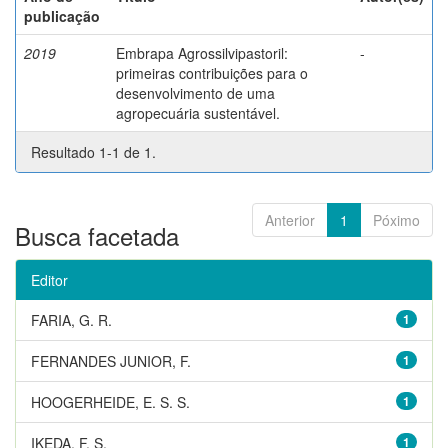
publicação
2019
Embrapa Agrossilvipastoril:
-
primeiras contribuições para o
desenvolvimento de uma
agropecuária sustentável.
Resultado 1-1 de 1.
Anterior
1
Póximo
Busca facetada
Editor
FARIA, G. R.
1
FERNANDES JUNIOR, F.
1
HOOGERHEIDE, E. S. S.
1
IKEDA, F. S.
1