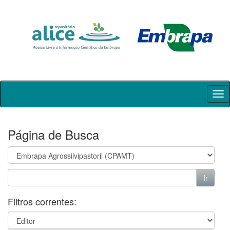
Skip
navigation
Página de Busca
Filtros correntes: