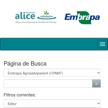
Skip
navigation
Página de Busca
Filtros correntes: