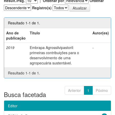
Result./Pág.
|
Ordenar por
Ordenar
Registro(s)
Resultado 1-1 de 1.
Ano de
Título
Autor(es)
publicação
2019
Embrapa Agrossilvipastoril:
-
primeiras contribuições para o
desenvolvimento de uma
agropecuária sustentável.
Resultado 1-1 de 1.
Anterior
1
Póximo
Busca facetada
Editor