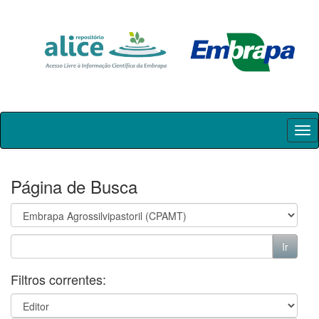
Skip
navigation
Página de Busca
Filtros correntes: