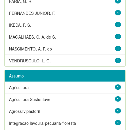
FARIA, G. R.
1
FERNANDES JUNIOR, F.
1
IKEDA, F. S.
1
MAGALHÃES, C. A. de S.
1
NASCIMENTO, A. F. do
1
VENDRUSCULO, L. G.
1
Assunto
Agricultura
1
Agricultura Sustentável
1
Agrossilvipastoril
1
Integracao lavoura-pecuaria-floresta
1