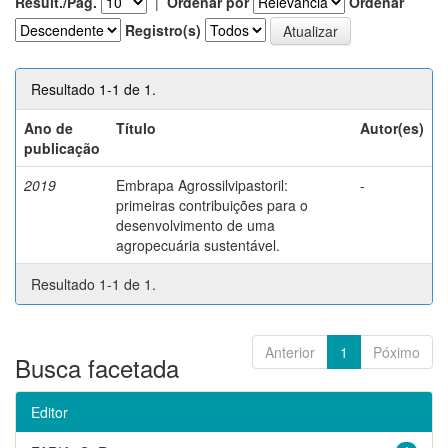
Result./Pág.
|
Ordenar por
Ordenar
Registro(s)
Resultado 1-1 de 1.
Ano de
Título
Autor(es)
publicação
2019
Embrapa Agrossilvipastoril:
-
primeiras contribuições para o
desenvolvimento de uma
agropecuária sustentável.
Resultado 1-1 de 1.
Anterior
1
Póximo
Busca facetada
Editor