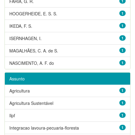
FARIA, G. R.
1
HOOGERHEIDE, E. S. S.
1
IKEDA, F. S.
1
ISERNHAGEN, I.
1
MAGALHÃES, C. A. de S.
1
NASCIMENTO, A. F. do
1
Assunto
Agricultura
1
Agricultura Sustentável
1
Ilpf
1
Integracao lavoura-pecuaria-floresta
1