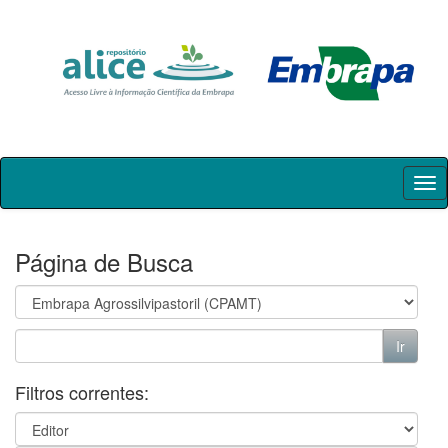
Skip
navigation
Página de Busca
Filtros correntes: