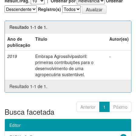
Result./Pág.
|
Ordenar por
Ordenar
Registro(s)
Resultado 1-1 de 1.
Ano de
Título
Autor(es)
publicação
2019
Embrapa Agrossilvipastoril:
-
primeiras contribuições para o
desenvolvimento de uma
agropecuária sustentável.
Resultado 1-1 de 1.
Anterior
1
Póximo
Busca facetada
Editor