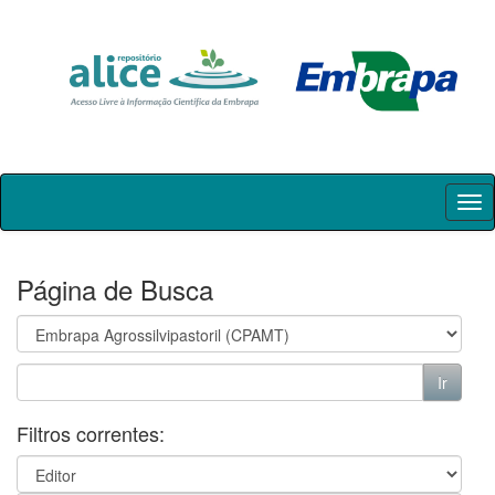
Skip
navigation
Página de Busca
Filtros correntes: