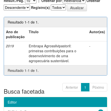
Result./Pág.
|
Ordenar por
Ordenar
Registro(s)
Resultado 1-1 de 1.
Ano de
Título
Autor(es)
publicação
2019
Embrapa Agrossilvipastoril:
-
primeiras contribuições para o
desenvolvimento de uma
agropecuária sustentável.
Resultado 1-1 de 1.
Anterior
1
Póximo
Busca facetada
Editor