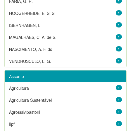
FARIA, G. R.
1
HOOGERHEIDE, E. S. S.
1
ISERNHAGEN, I.
1
MAGALHÃES, C. A. de S.
1
NASCIMENTO, A. F. do
1
VENDRUSCULO, L. G.
1
Assunto
Agricultura
1
Agricultura Sustentável
1
Agrossilvipastoril
1
Ilpf
1