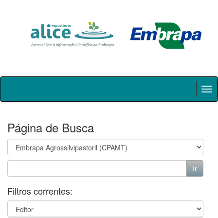
Skip
navigation
Página de Busca
Filtros correntes: