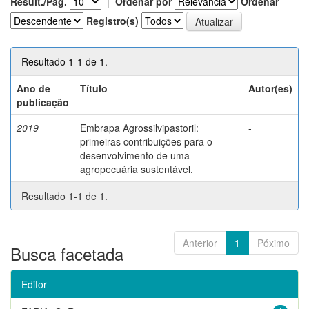
Result./Pág.
|
Ordenar por
Ordenar
Registro(s)
Resultado 1-1 de 1.
Ano de
Título
Autor(es)
publicação
2019
Embrapa Agrossilvipastoril:
-
primeiras contribuições para o
desenvolvimento de uma
agropecuária sustentável.
Resultado 1-1 de 1.
Anterior
1
Póximo
Busca facetada
Editor