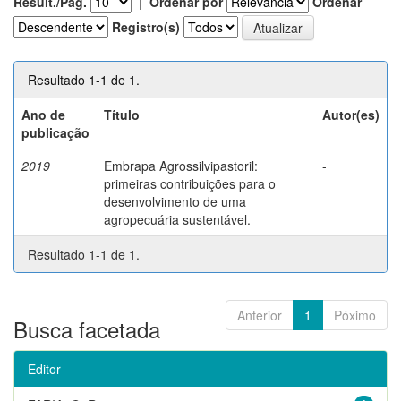
Result./Pág.
|
Ordenar por
Ordenar
Registro(s)
Resultado 1-1 de 1.
Ano de
Título
Autor(es)
publicação
2019
Embrapa Agrossilvipastoril:
-
primeiras contribuições para o
desenvolvimento de uma
agropecuária sustentável.
Resultado 1-1 de 1.
Anterior
1
Póximo
Busca facetada
Editor