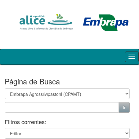
Skip
navigation
Página de Busca
Filtros correntes: