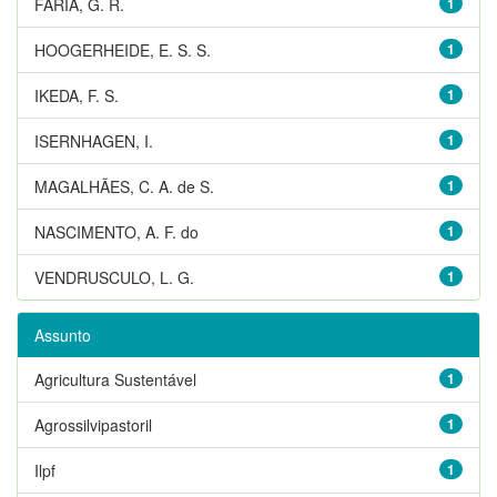
FARIA, G. R.
1
HOOGERHEIDE, E. S. S.
1
IKEDA, F. S.
1
ISERNHAGEN, I.
1
MAGALHÃES, C. A. de S.
1
NASCIMENTO, A. F. do
1
VENDRUSCULO, L. G.
1
Assunto
Agricultura Sustentável
1
Agrossilvipastoril
1
Ilpf
1