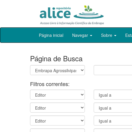
Skip
Página inicial
Navegar
Sobre
Est
navigation
Página de Busca
Filtros correntes: