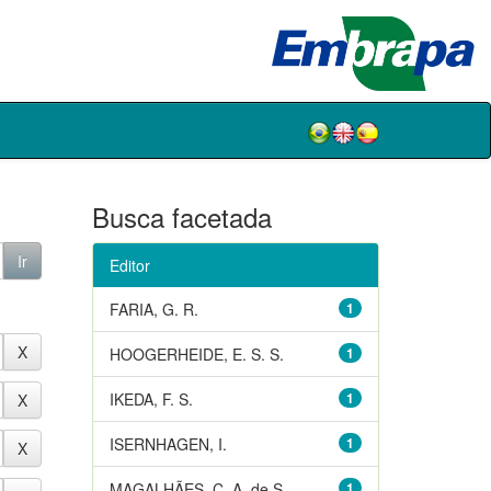
Busca facetada
Editor
FARIA, G. R.
1
HOOGERHEIDE, E. S. S.
1
IKEDA, F. S.
1
ISERNHAGEN, I.
1
MAGALHÃES, C. A. de S.
1