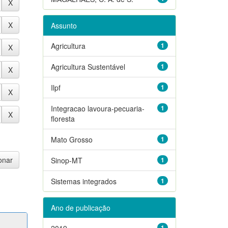
Assunto
Agricultura
1
Agricultura Sustentável
1
Ilpf
1
Integracao lavoura-pecuaria-
1
floresta
Mato Grosso
1
Sinop-MT
1
Sistemas integrados
1
Ano de publicação
2019
1