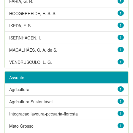
FARIA, G. R.
1
HOOGERHEIDE, E. S. S.
1
IKEDA, F. S.
1
ISERNHAGEN, I.
1
MAGALHÃES, C. A. de S.
1
VENDRUSCULO, L. G.
1
Assunto
Agricultura
1
Agricultura Sustentável
1
Integracao lavoura-pecuaria-floresta
1
Mato Grosso
1