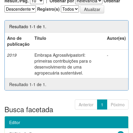
Result./Pág.
|
Ordenar por
Ordenar
Registro(s)
Resultado 1-1 de 1.
Ano de
Título
Autor(es)
publicação
2019
Embrapa Agrossilvipastoril:
-
primeiras contribuições para o
desenvolvimento de uma
agropecuária sustentável.
Resultado 1-1 de 1.
Anterior
1
Póximo
Busca facetada
Editor