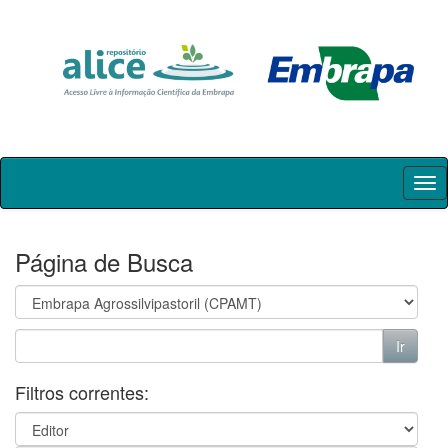
Skip
navigation
Página de Busca
Filtros correntes: