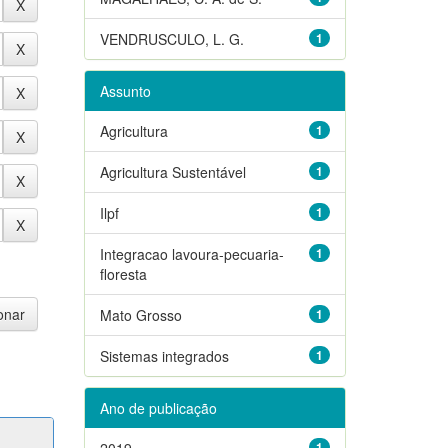
VENDRUSCULO, L. G.
1
Assunto
Agricultura
1
Agricultura Sustentável
1
Ilpf
1
Integracao lavoura-pecuaria-
1
floresta
Mato Grosso
1
Sistemas integrados
1
Ano de publicação
2019
1