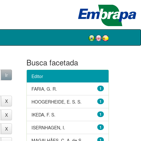
Busca facetada
Editor
FARIA, G. R.
1
HOOGERHEIDE, E. S. S.
1
IKEDA, F. S.
1
ISERNHAGEN, I.
1
MAGALHÃES, C. A. de S.
1