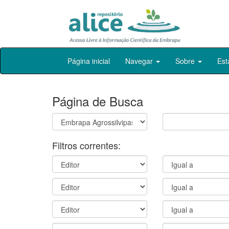
Skip
Página inicial
Navegar
Sobre
Est
navigation
Página de Busca
Filtros correntes: