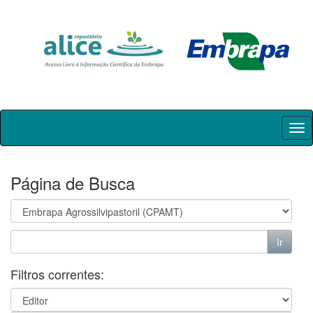
Skip
navigation
Página de Busca
Filtros correntes: