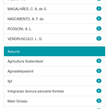
MAGALHÃES, C. A. de S.
1
NASCIMENTO, A. F. do
1
ROSSONI, A. L.
1
VENDRUSCULO, L. G.
1
Assunto
Agricultura Sustentável
1
Agrossilvipastoril
1
Ilpf
1
Integracao lavoura-pecuaria-floresta
1
Mato Grosso
1