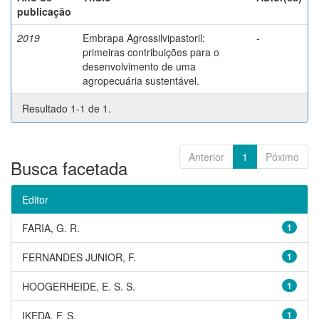
publicação
2019
Embrapa Agrossilvipastoril:
-
primeiras contribuições para o
desenvolvimento de uma
agropecuária sustentável.
Resultado 1-1 de 1.
Anterior
1
Póximo
Busca facetada
Editor
FARIA, G. R.
1
FERNANDES JUNIOR, F.
1
HOOGERHEIDE, E. S. S.
1
IKEDA, F. S.
1