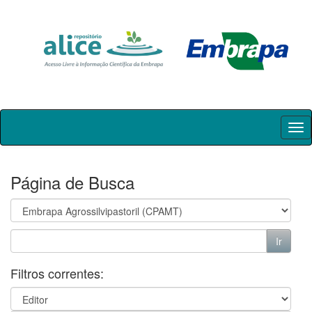
Skip
navigation
Página de Busca
Filtros correntes: