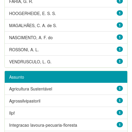
FARIA, G. R.
1
HOOGERHEIDE, E. S. S.
1
MAGALHÃES, C. A. de S.
1
NASCIMENTO, A. F. do
1
ROSSONI, A. L.
1
VENDRUSCULO, L. G.
1
Assunto
Agricultura Sustentável
1
Agrossilvipastoril
1
Ilpf
1
Integracao lavoura-pecuaria-floresta
1