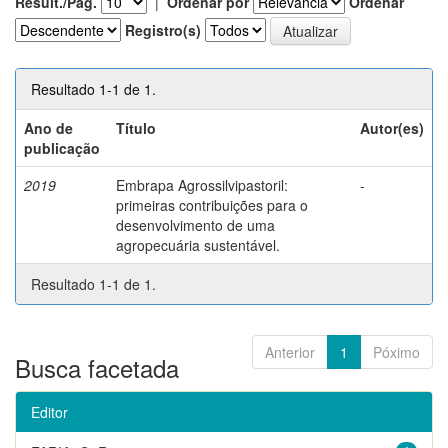
Result./Pág.
|
Ordenar por
Ordenar
Registro(s)
Resultado 1-1 de 1.
Ano de
Título
Autor(es)
publicação
2019
Embrapa Agrossilvipastoril:
-
primeiras contribuições para o
desenvolvimento de uma
agropecuária sustentável.
Resultado 1-1 de 1.
Anterior
1
Póximo
Busca facetada
Editor