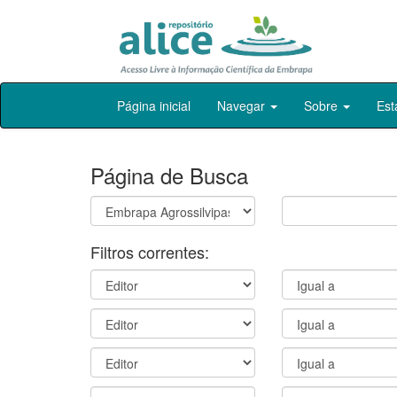
Skip
Página inicial
Navegar
Sobre
Est
navigation
Página de Busca
Filtros correntes: