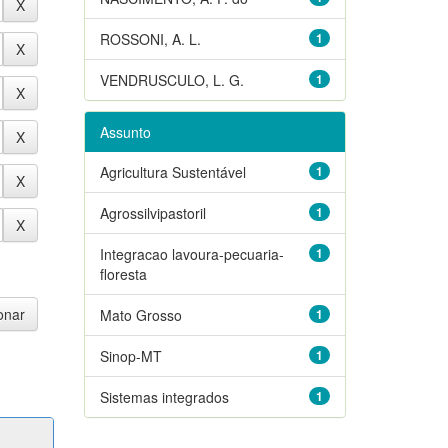
ROSSONI, A. L.
1
VENDRUSCULO, L. G.
1
Assunto
Agricultura Sustentável
1
Agrossilvipastoril
1
Integracao lavoura-pecuaria-
1
floresta
Mato Grosso
1
Sinop-MT
1
Sistemas integrados
1