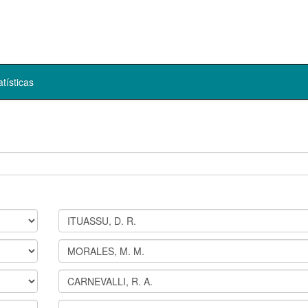
atísticas