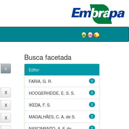
Busca facetada
Editor
FARIA, G. R.
1
HOOGERHEIDE, E. S. S.
1
IKEDA, F. S.
1
MAGALHÃES, C. A. de S.
1
NASCIMENTO, A. F. do
1