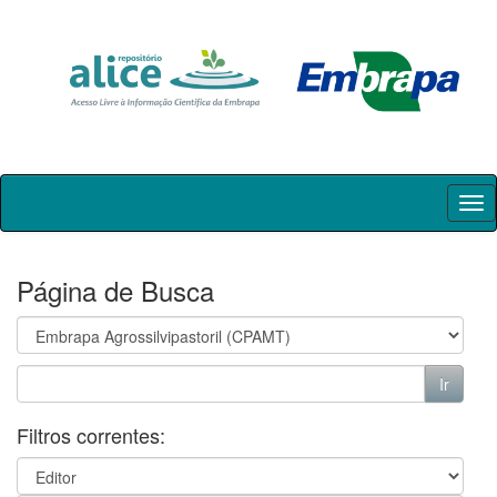
Skip
navigation
Página de Busca
Filtros correntes: