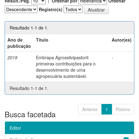
Result./Pág.
|
Ordenar por
Ordenar
Registro(s)
Resultado 1-1 de 1.
Ano de
Título
Autor(es)
publicação
2019
Embrapa Agrossilvipastoril:
-
primeiras contribuições para o
desenvolvimento de uma
agropecuária sustentável.
Resultado 1-1 de 1.
Anterior
1
Póximo
Busca facetada
Editor