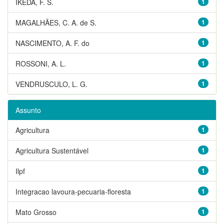
IKEDA, F. S.
1
MAGALHÃES, C. A. de S.
1
NASCIMENTO, A. F. do
1
ROSSONI, A. L.
1
VENDRUSCULO, L. G.
1
Assunto
Agricultura
1
Agricultura Sustentável
1
Ilpf
1
Integracao lavoura-pecuaria-floresta
1
Mato Grosso
1