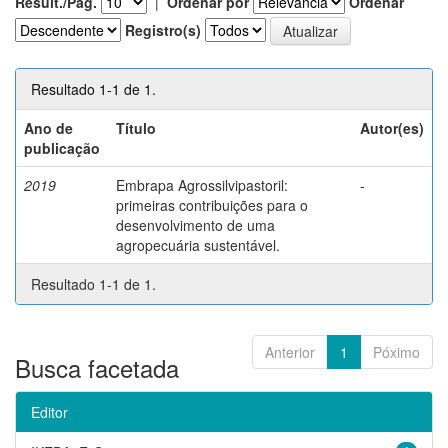
Result./Pág.
|
Ordenar por
Ordenar
Registro(s)
Resultado 1-1 de 1.
Ano de
Título
Autor(es)
publicação
2019
Embrapa Agrossilvipastoril:
-
primeiras contribuições para o
desenvolvimento de uma
agropecuária sustentável.
Resultado 1-1 de 1.
Anterior
1
Póximo
Busca facetada
Editor