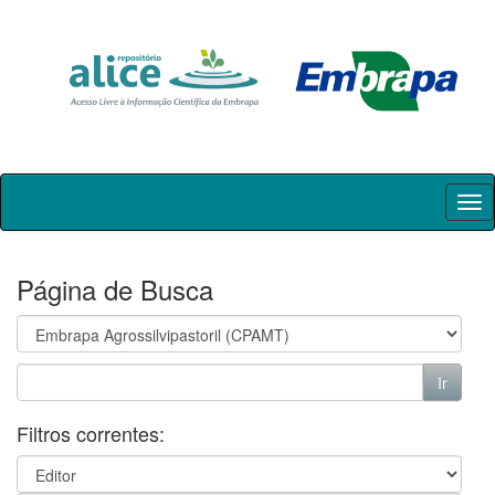
Skip
navigation
Página de Busca
Filtros correntes: