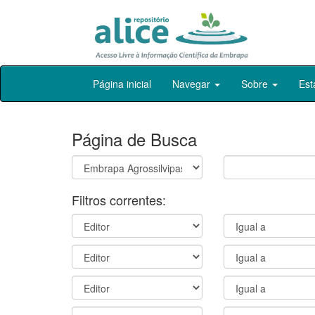
Skip
Página inicial
Navegar
Sobre
Est
navigation
Página de Busca
Filtros correntes: