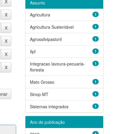
Assunto
Agricultura
1
Agricultura Sustentável
1
Agrossilvipastoril
1
Ilpf
1
Integracao lavoura-pecuaria-
1
floresta
Mato Grosso
1
Sinop-MT
1
Sistemas integrados
1
Ano de publicação
2019
1