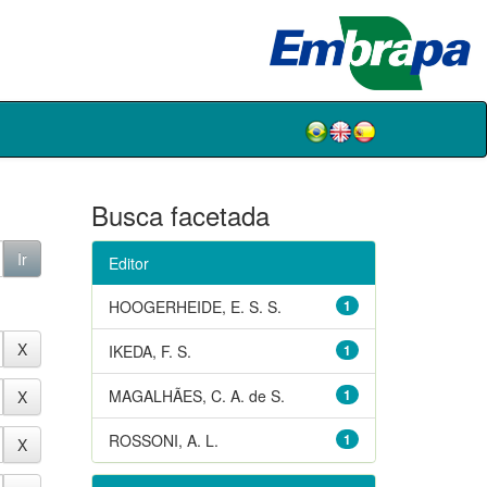
Busca facetada
Editor
HOOGERHEIDE, E. S. S.
1
IKEDA, F. S.
1
MAGALHÃES, C. A. de S.
1
ROSSONI, A. L.
1