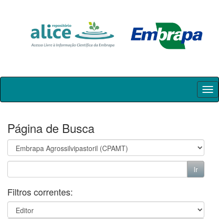
Skip
navigation
Página de Busca
Filtros correntes: