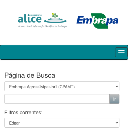
Skip
navigation
Página de Busca
Filtros correntes: