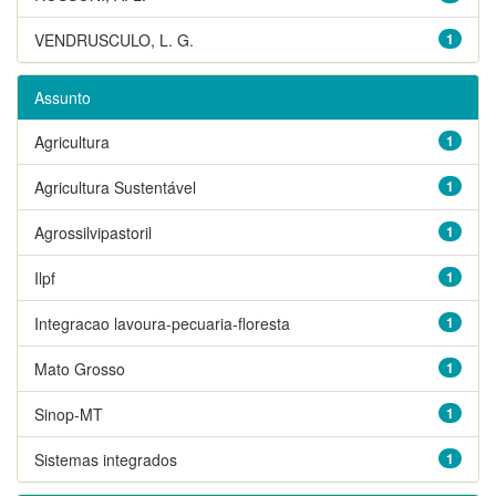
VENDRUSCULO, L. G.
1
Assunto
Agricultura
1
Agricultura Sustentável
1
Agrossilvipastoril
1
Ilpf
1
Integracao lavoura-pecuaria-floresta
1
Mato Grosso
1
Sinop-MT
1
Sistemas integrados
1