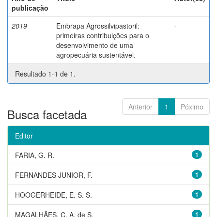
publicação
2019
Embrapa Agrossilvipastoril:
-
primeiras contribuições para o
desenvolvimento de uma
agropecuária sustentável.
Resultado 1-1 de 1.
Anterior
1
Póximo
Busca facetada
Editor
FARIA, G. R.
1
FERNANDES JUNIOR, F.
1
HOOGERHEIDE, E. S. S.
1
MAGALHÃES, C. A. de S.
1