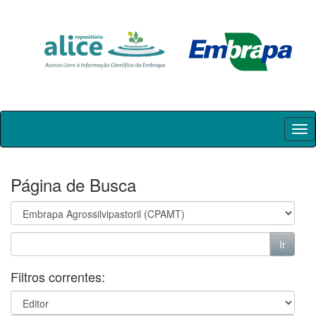
Skip
navigation
Página de Busca
Filtros correntes: