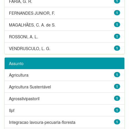
FARIA, G. R.
1
FERNANDES JUNIOR, F.
1
MAGALHÃES, C. A. de S.
1
ROSSONI, A. L.
1
VENDRUSCULO, L. G.
1
Assunto
Agricultura
1
Agricultura Sustentável
1
Agrossilvipastoril
1
Ilpf
1
Integracao lavoura-pecuaria-floresta
1