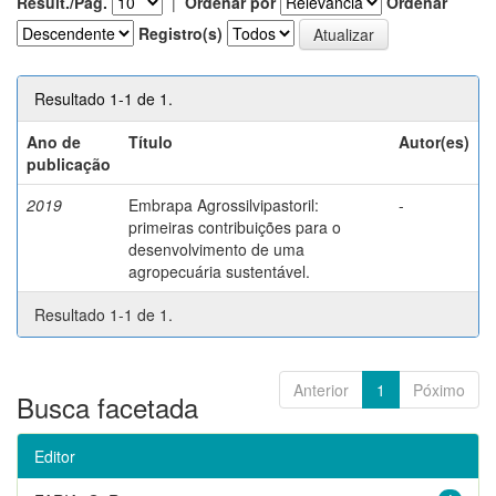
Result./Pág.
|
Ordenar por
Ordenar
Registro(s)
Resultado 1-1 de 1.
Ano de
Título
Autor(es)
publicação
2019
Embrapa Agrossilvipastoril:
-
primeiras contribuições para o
desenvolvimento de uma
agropecuária sustentável.
Resultado 1-1 de 1.
Anterior
1
Póximo
Busca facetada
Editor