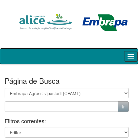
Skip
navigation
Página de Busca
Filtros correntes: