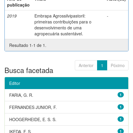
publicação
2019
Embrapa Agrossilvipastoril:
-
primeiras contribuições para o
desenvolvimento de uma
agropecuária sustentável.
Resultado 1-1 de 1.
Anterior
1
Póximo
Busca facetada
Editor
FARIA, G. R.
1
FERNANDES JUNIOR, F.
1
HOOGERHEIDE, E. S. S.
1
IKEDA, F. S.
1