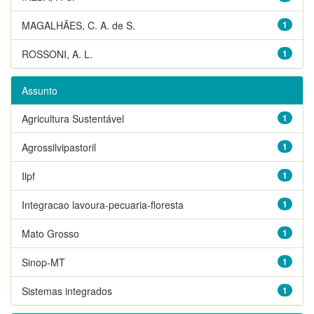
MAGALHÃES, C. A. de S.
1
ROSSONI, A. L.
1
Assunto
Agricultura Sustentável
1
Agrossilvipastoril
1
Ilpf
1
Integracao lavoura-pecuaria-floresta
1
Mato Grosso
1
Sinop-MT
1
Sistemas integrados
1