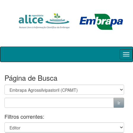
Skip
navigation
Página de Busca
Filtros correntes: